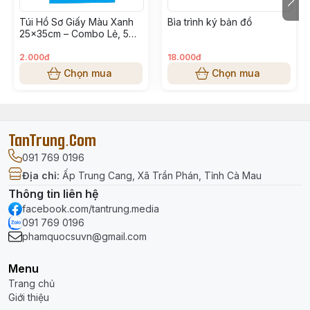
Túi Hồ Sơ Giấy Màu Xanh
Bìa trình ký bản đồ
25x35cm – Combo Lẻ, 5
Cái, 10 Cái Đựng Tài Liệu
A4
2.000đ
18.000đ
Chọn mua
Chọn mua
TanTrung.Com
091 769 0196
Địa chỉ
:
Ấp Trung Cang, Xã Trần Phán, Tỉnh Cà Mau
Thông tin liên hệ
facebook.com/tantrung.media
091 769 0196
phamquocsuvn@gmail.com
Menu
Trang chủ
Giới thiệu