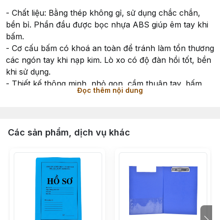
- Chất liệu: Bằng thép không gỉ, sử dụng chắc chắn,
bền bỉ. Phần đầu được bọc nhựa ABS giúp êm tay khi
bấm.
- Cơ cấu bấm có khoá an toàn để tránh làm tổn thương
các ngón tay khi nạp kim. Lò xo có độ đàn hồi tốt, bền
khi sử dụng.
- Thiết kế thông minh, nhỏ gọn, cầm thuận tay, bấm
Đọc thêm nội dung
nhẹ, sử dụng thuận tiện và dễ dàng.
- Bấm nhẹ nhàng, có thể bấm được 12 tờ A4 (80gsm)
- Màu sắc: màu ngẫu nhiên.
Các sản phẩm, dịch vụ khác