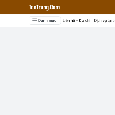
TanTrung.Com
Danh mục
Liên hệ – Địa chỉ
Dịch vụ tại t