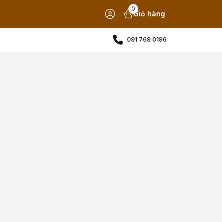
0
Giỏ hàng
091 769 0196