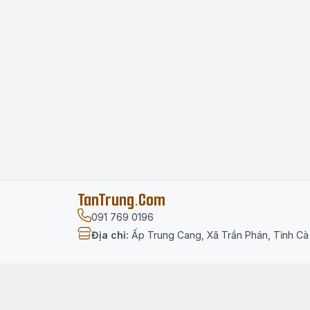
TanTrung.Com
091 769 0196
Địa chỉ
:
Ấp Trung Cang, Xã Trần Phán, Tỉnh C
Menu
Trang chủ