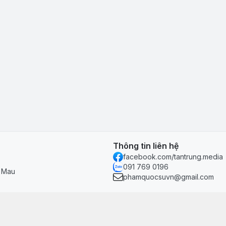
Thông tin liên hệ
facebook.com/tantrung.media
091 769 0196
à Mau
phamquocsuvn@gmail.com
Chính sách & hỗ trợ
Chính sách thanh toán