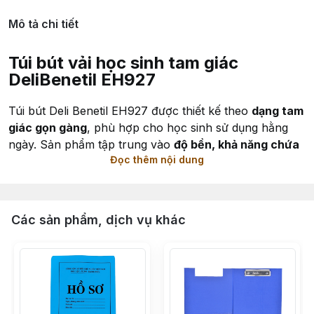
Mô tả chi tiết
Túi bút vải học sinh tam giác
Deli
Benetil EH927
Túi bút Deli Benetil EH927 được thiết kế theo
dạng tam
giác gọn gàng
, phù hợp cho học sinh sử dụng hằng
ngày. Sản phẩm tập trung vào
độ bền, khả năng chứa
Đọc thêm nội dung
vừa đủ và tính tiện dụng
, đáp ứng nhu cầu học tập cơ
bản từ cấp THCS đến THPT.
Đặc điểm nổi bật
Các sản phẩm, dịch vụ khác
Thiết kế
dạng tam giác
, dễ đặt trong cặp sách, balo
Chất liệu
vải Oxford bền
, hạn chế thấm nước nhẹ
Không gian chứa phù hợp cho bút, thước ngắn và
dụng cụ học tập
Kết cấu đơn giản, dễ sử dụng, phù hợp môi trường học