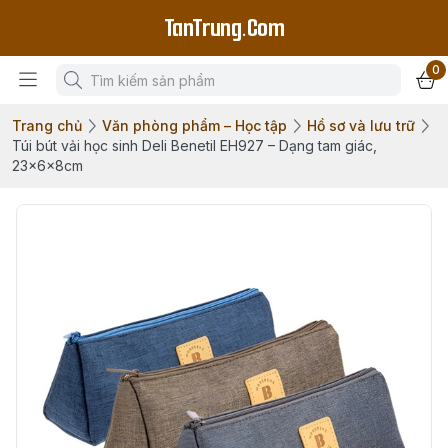
TanTrung.Com
0
Trang chủ
Văn phòng phẩm – Học tập
Hồ sơ và lưu trữ
Túi bút vải học sinh Deli Benetil EH927 – Dạng tam giác,
23×6×8cm