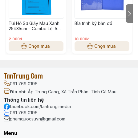
đường
Thông tin sản phẩm
Túi Hồ Sơ Giấy Màu Xanh
Bìa trình ký bản đồ
25x35cm – Combo Lẻ, 5
Thương hiệu:
Deli
Cái, 10 Cái Đựng Tài Liệu
Dòng sản phẩm:
Benetil
A4
2.000đ
18.000đ
Mã sản phẩm:
EH927
Chọn mua
Chọn mua
Loại sản phẩm: Túi đựng bút học sinh
Chất liệu: Vải Oxford
Kích thước:
23 × 6 × 8 cm
TanTrung.Com
Khả năng chứa: Dụng cụ học tập dài dưới
22 cm
Màu sắc:
Giao màu ngẫu nhiên
091 769 0196
Địa chỉ
:
Ấp Trung Cang, Xã Trần Phán, Tỉnh Cà Mau
Đối tượng sử dụng
Thông tin liên hệ
facebook.com/tantrung.media
Học sinh cấp 2, cấp 3
091 769 0196
Người cần túi bút gọn nhẹ cho học tập hoặc làm việc
phamquocsuvn@gmail.com
cơ bản
Menu