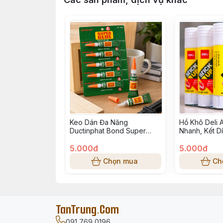
Keo Dán Đa Năng
Hồ Khô Deli 
Ductinphat Bond Super
Nhanh, Kết D
Glue 3 Gram OB-016 – Keo
Lợi Cho Học 
Siêu Dính Cho Nhựa, Kim
5.000đ
Phòng
5.000đ
Loại, Gỗ, Da
Chọn mua
Ch
TanTrung.Com
091 769 0196