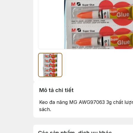
Mô tả chi tiết
Keo đa năng MG AWG97063 3g chất lượng 
sách.
Các sản phẩm, dịch vụ khác