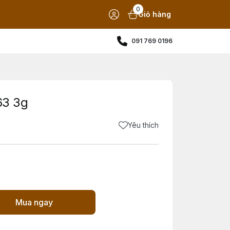
0
Giỏ hàng
091 769 0196
63 3g
Yêu thích
Mua ngay