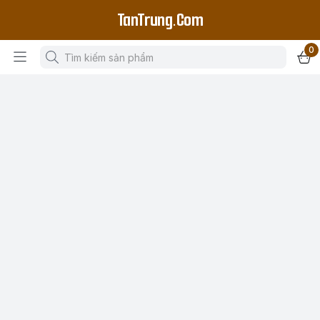
TanTrung.Com
0