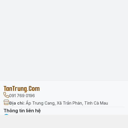
TanTrung.Com
091 769 0196
Địa chỉ
:
Ấp Trung Cang, Xã Trần Phán, Tỉnh Cà Mau
Thông tin liên hệ
facebook.com/tantrung.media
091 769 0196