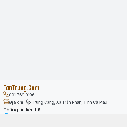
TanTrung.Com
091 769 0196
Địa chỉ
:
Ấp Trung Cang, Xã Trần Phán, Tỉnh Cà Mau
Thông tin liên hệ
facebook.com/tantrung.media
091 769 0196