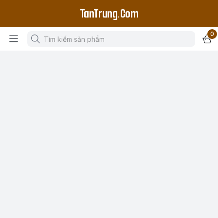
TanTrung.Com
0