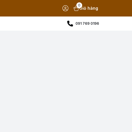
0
Giỏ hàng
091 769 0196