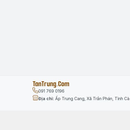
TanTrung.Com
091 769 0196
Địa chỉ
:
Ấp Trung Cang, Xã Trần Phán, Tỉnh C
Menu
Trang chủ