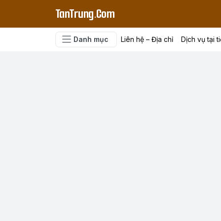
TanTrung.Com
Danh mục
Liên hệ – Địa chỉ
Dịch vụ tại t