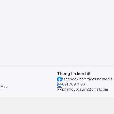
Thông tin liên hệ
facebook.com/tantrung.media
091 769 0196
à Mau
phamquocsuvn@gmail.com
Chính sách & hỗ trợ
Chính sách thanh toán