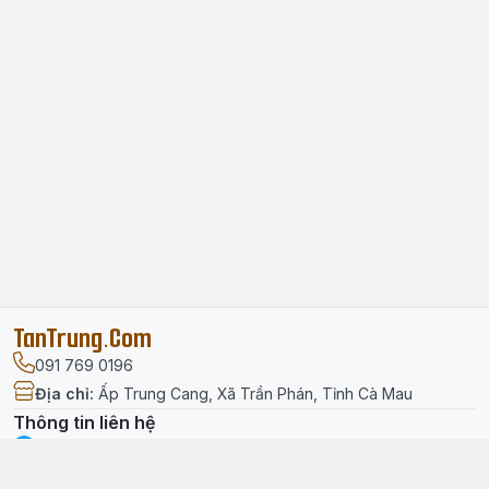
TanTrung.Com
091 769 0196
Địa chỉ
:
Ấp Trung Cang, Xã Trần Phán, Tỉnh Cà Mau
Thông tin liên hệ
facebook.com/tantrung.media
091 769 0196