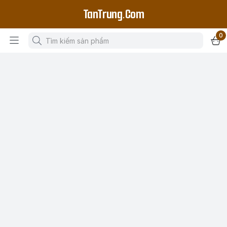
TanTrung.Com
0