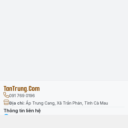
TanTrung.Com
091 769 0196
Địa chỉ
:
Ấp Trung Cang, Xã Trần Phán, Tỉnh Cà Mau
Thông tin liên hệ
facebook.com/tantrung.media
091 769 0196