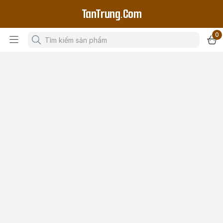
TanTrung.Com
0