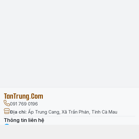
TanTrung.Com
091 769 0196
Địa chỉ
:
Ấp Trung Cang, Xã Trần Phán, Tỉnh Cà Mau
Thông tin liên hệ
facebook.com/tantrung.media
091 769 0196