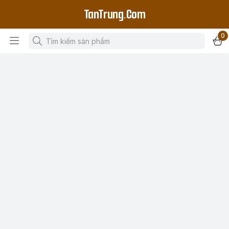
TanTrung.Com
0