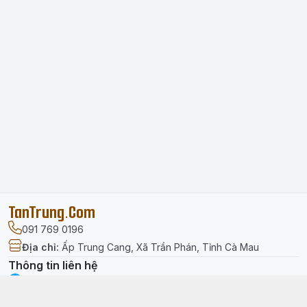
TanTrung.Com
091 769 0196
Địa chỉ
:
Ấp Trung Cang, Xã Trần Phán, Tỉnh Cà Mau
Thông tin liên hệ
facebook.com/tantrung.media
091 769 0196