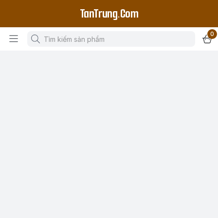
TanTrung.Com
0