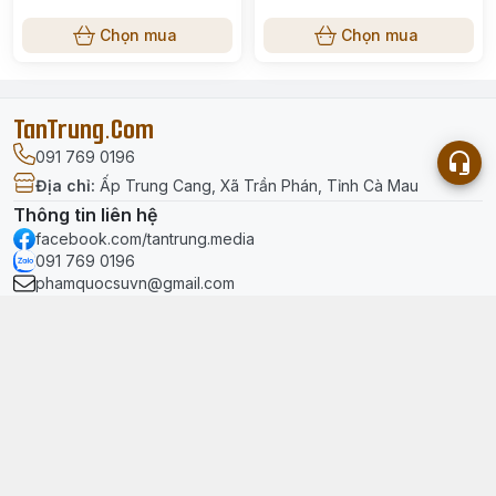
Chọn mua
Chọn mua
TanTrung.Com
091 769 0196
Địa chỉ
:
Ấp Trung Cang, Xã Trần Phán, Tỉnh Cà Mau
Thông tin liên hệ
facebook.com/tantrung.media
091 769 0196
phamquocsuvn@gmail.com
Menu
Trang chủ
Giới thiệu
Chính sách & hỗ trợ
Chính sách thanh toán
Chính sách vận chuyển
Chính sách đổi trả