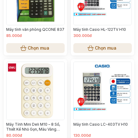
Máy tính Casio HL-122TV H10
Máy tính văn phòng QCONE 837
85.000đ
300.000đ
Chọn mua
Chọn mua
Máy Tính Mini Deli M10 – 8 Số,
Máy tính Casio LC-403TV H10
Thiết Kế Nhỏ Gọn, Màu Vàng
Nhạt
80.000đ
130.000đ