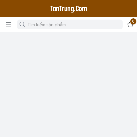
TanTrung.Com
0