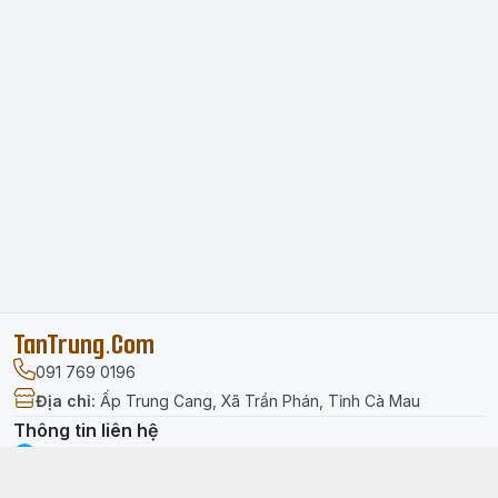
TanTrung.Com
091 769 0196
Địa chỉ
:
Ấp Trung Cang, Xã Trần Phán, Tỉnh Cà Mau
Thông tin liên hệ
facebook.com/tantrung.media
091 769 0196