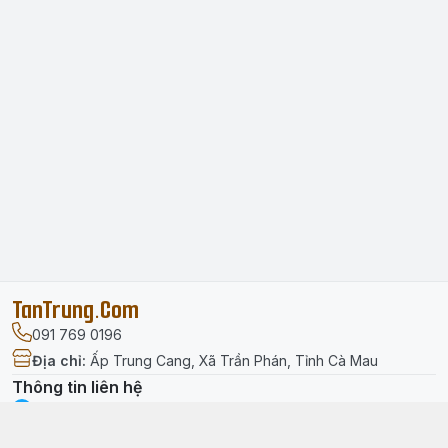
TanTrung.Com
091 769 0196
Địa chỉ
:
Ấp Trung Cang, Xã Trần Phán, Tỉnh Cà Mau
Thông tin liên hệ
facebook.com/tantrung.media
091 769 0196