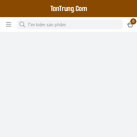
TanTrung.Com
0