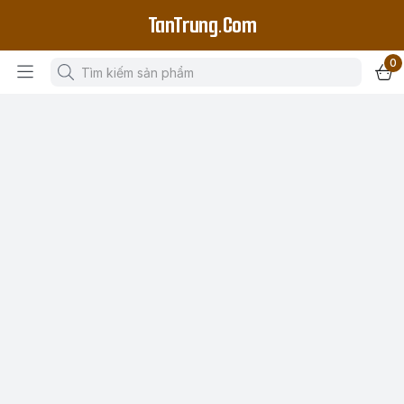
TanTrung.Com
0