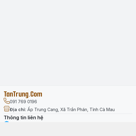
TanTrung.Com
091 769 0196
Địa chỉ
:
Ấp Trung Cang, Xã Trần Phán, Tỉnh Cà Mau
Thông tin liên hệ
facebook.com/tantrung.media
091 769 0196