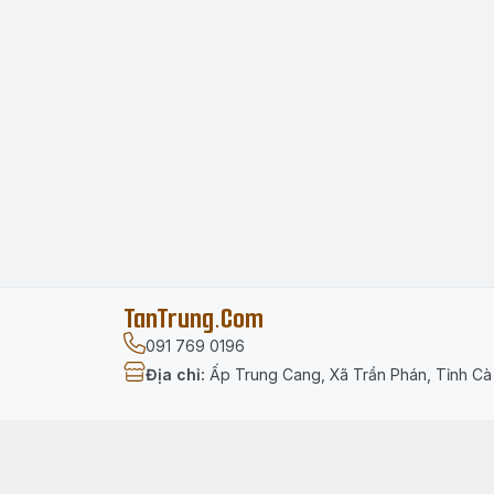
TanTrung.Com
091 769 0196
Địa chỉ
:
Ấp Trung Cang, Xã Trần Phán, Tỉnh C
Menu
Trang chủ