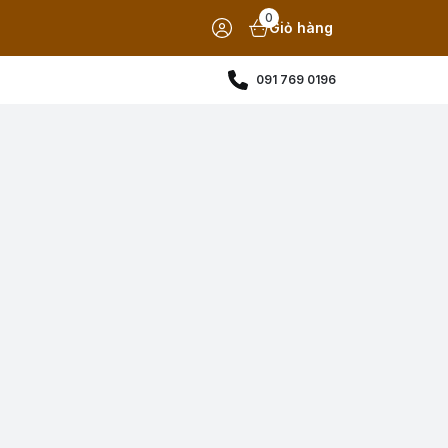
0
Giỏ hàng
091 769 0196