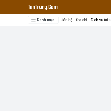
TanTrung.Com
Danh mục
Liên hệ – Địa chỉ
Dịch vụ tại t