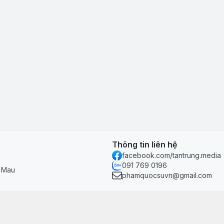
Thông tin liên hệ
facebook.com/tantrung.media
091 769 0196
à Mau
phamquocsuvn@gmail.com
Chính sách & hỗ trợ
Chính sách thanh toán