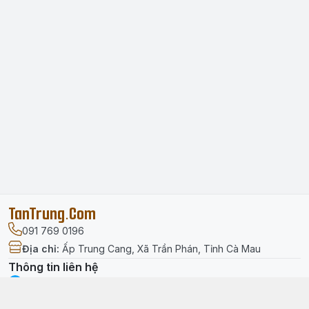
TanTrung.Com
091 769 0196
Địa chỉ
:
Ấp Trung Cang, Xã Trần Phán, Tỉnh Cà Mau
Thông tin liên hệ
facebook.com/tantrung.media
091 769 0196