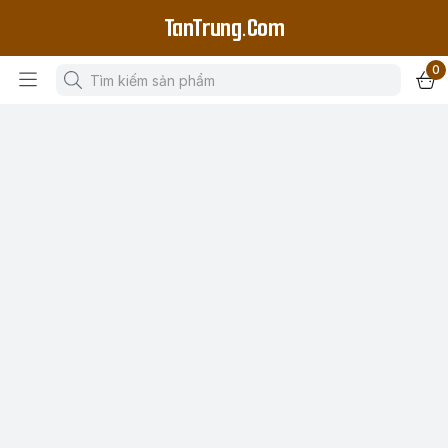
TanTrung.Com
0