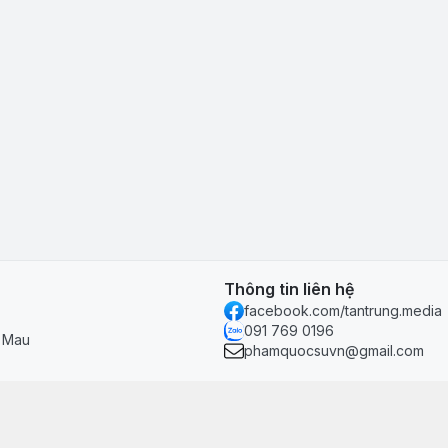
Thông tin liên hệ
facebook.com/tantrung.media
091 769 0196
à Mau
phamquocsuvn@gmail.com
Chính sách & hỗ trợ
Chính sách thanh toán