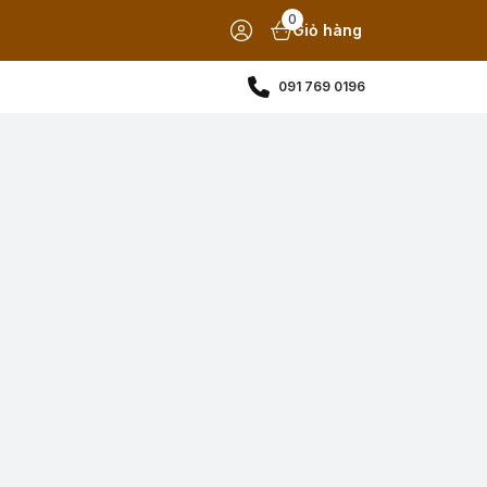
0
Giỏ hàng
091 769 0196