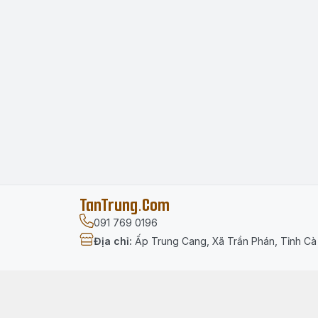
TanTrung.Com
091 769 0196
Địa chỉ
:
Ấp Trung Cang, Xã Trần Phán, Tỉnh C
Menu
Trang chủ