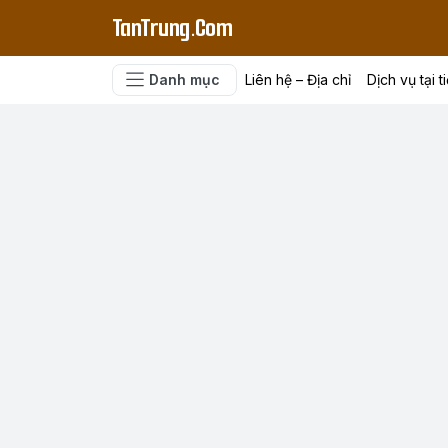
TanTrung.Com
Danh mục
Liên hệ – Địa chỉ
Dịch vụ tại t