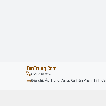
TanTrung.Com
091 769 0196
Địa chỉ
:
Ấp Trung Cang, Xã Trần Phán, Tỉnh C
Menu
Trang chủ