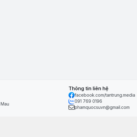
Thông tin liên hệ
facebook.com/tantrung.media
091 769 0196
à Mau
phamquocsuvn@gmail.com
Chính sách & hỗ trợ
Chính sách thanh toán