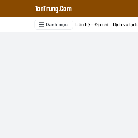
TanTrung.Com
Danh mục
Liên hệ – Địa chỉ
Dịch vụ tại t