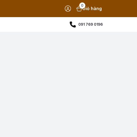
0
Giỏ hàng
091 769 0196