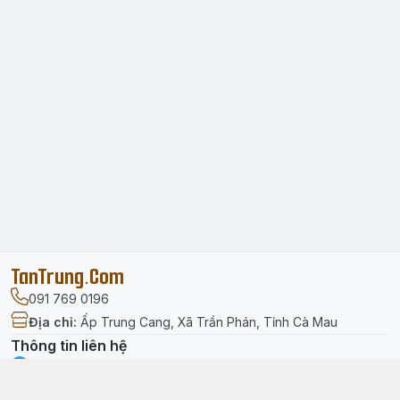
TanTrung.Com
091 769 0196
Địa chỉ
:
Ấp Trung Cang, Xã Trần Phán, Tỉnh Cà Mau
Thông tin liên hệ
facebook.com/tantrung.media
091 769 0196