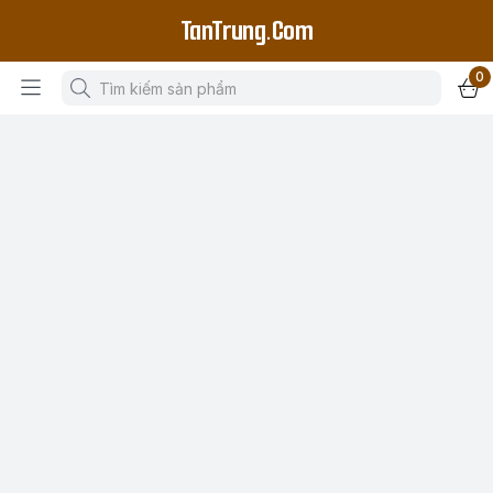
TanTrung.Com
0