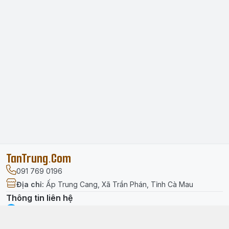
TanTrung.Com
091 769 0196
Địa chỉ
:
Ấp Trung Cang, Xã Trần Phán, Tỉnh Cà Mau
Thông tin liên hệ
facebook.com/tantrung.media
091 769 0196