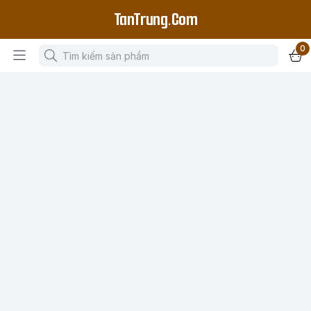
TanTrung.Com
0