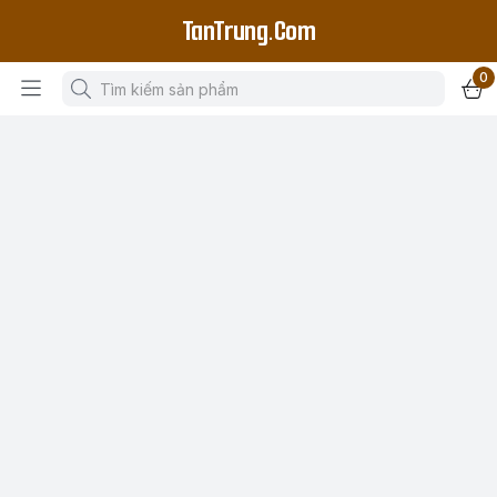
TanTrung.Com
0