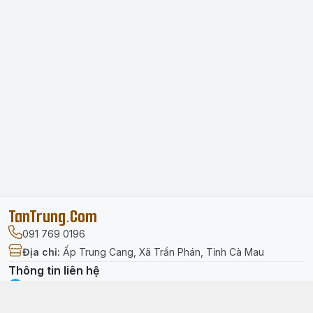
TanTrung.Com
091 769 0196
Địa chỉ
:
Ấp Trung Cang, Xã Trần Phán, Tỉnh Cà Mau
Thông tin liên hệ
facebook.com/tantrung.media
091 769 0196