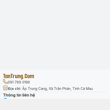
TanTrung.Com
091 769 0196
Địa chỉ
:
Ấp Trung Cang, Xã Trần Phán, Tỉnh Cà Mau
Thông tin liên hệ
facebook.com/tantrung.media
091 769 0196