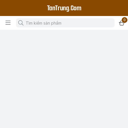
TanTrung.Com
0