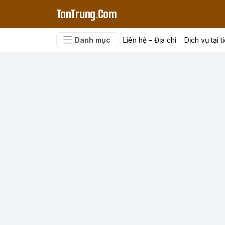
TanTrung.Com
Danh mục
Liên hệ – Địa chỉ
Dịch vụ tại t