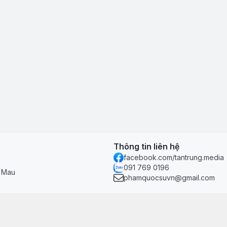
Thông tin liên hệ
facebook.com/tantrung.media
091 769 0196
à Mau
phamquocsuvn@gmail.com
Chính sách & hỗ trợ
Chính sách thanh toán