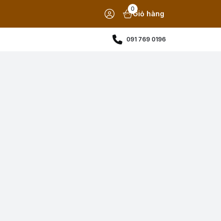
0
Giỏ hàng
091 769 0196