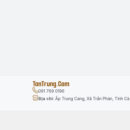
TanTrung.Com
091 769 0196
Địa chỉ
:
Ấp Trung Cang, Xã Trần Phán, Tỉnh C
Menu
Trang chủ