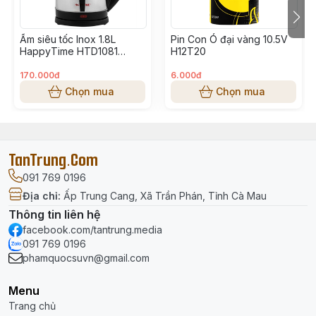
Ấm siêu tốc Inox 1.8L
Pin Con Ó đại vàng 10.5V
HappyTime HTD1081
H12T20
1500W T12
170.000đ
6.000đ
Chọn mua
Chọn mua
TanTrung.Com
091 769 0196
Địa chỉ
:
Ấp Trung Cang, Xã Trần Phán, Tỉnh Cà Mau
Thông tin liên hệ
facebook.com/tantrung.media
091 769 0196
phamquocsuvn@gmail.com
Menu
Trang chủ