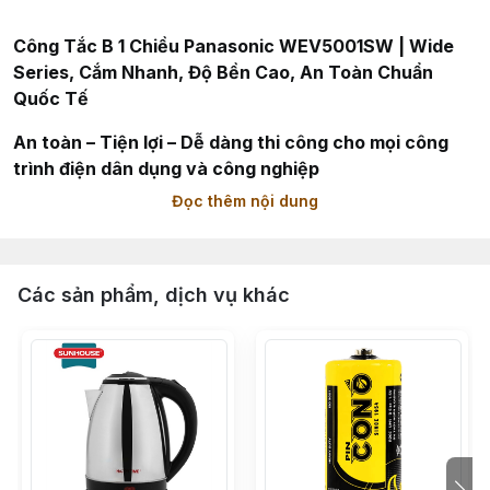
Công Tắc B 1 Chiều Panasonic WEV5001SW | Wide
Series, Cắm Nhanh, Độ Bền Cao, An Toàn Chuẩn
Quốc Tế
An toàn – Tiện lợi – Dễ dàng thi công cho mọi công
trình điện dân dụng và công nghiệp
Đọc thêm nội dung
Công tắc B 1 chiều Panasonic WEV5001SW là sản
phẩm cao cấp thuộc dòng Full-Color Wide Series,
được thiết kế tối ưu cho độ an toàn và độ bền vượt trội.
Sản phẩm có cơ chế cắm nhanh (Quick & Safe), giúp
Các sản phẩm, dịch vụ khác
việc đấu dây trở nên dễ dàng và an toàn hơn. Với thiết
kế nhỏ gọn, hiện đại, sản phẩm phù hợp cho mọi
không gian nội thất từ nhà ở đến văn phòng, khách
sạn.
Đặc điểm nổi bật: