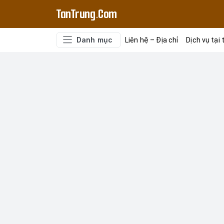
TanTrung.Com
Danh mục
Liên hệ – Địa chỉ
Dịch vụ tại