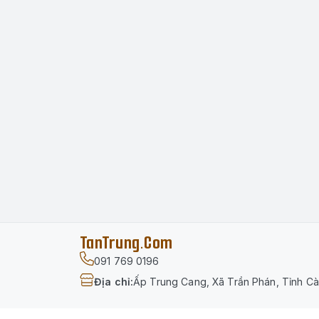
TanTrung.Com
091 769 0196
Địa chỉ
:
Ấp Trung Cang, Xã Trần Phán, Tỉnh C