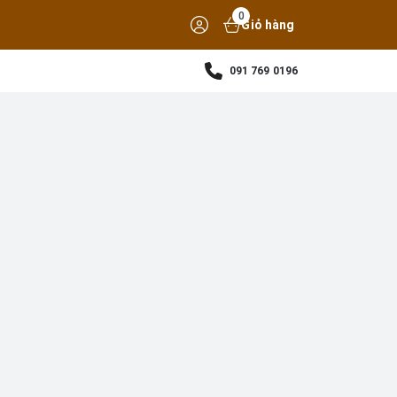
0
Giỏ hàng
091 769 0196