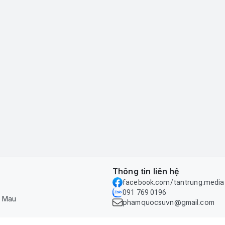
Thông tin liên hệ
facebook.com/tantrung.media
091 769 0196
à Mau
phamquocsuvn@gmail.com