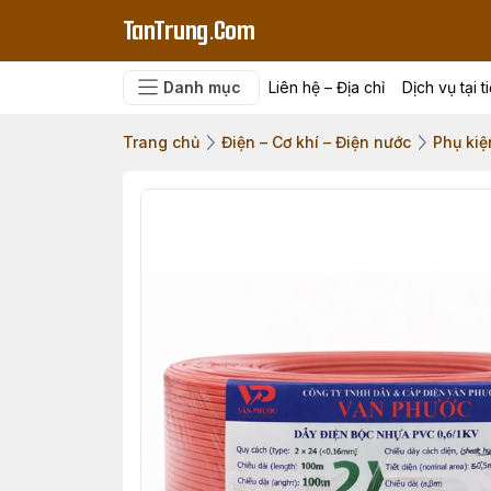
TanTrung.Com
Danh mục
Liên hệ – Địa chỉ
Dịch vụ tại t
Trang chủ
Điện – Cơ khí – Điện nước
Phụ kiệ