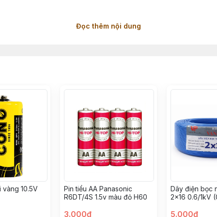
Đọc thêm nội dung
i vàng 10.5V
Pin tiểu AA Panasonic
Dây điện bọc
R6DT/4S 1.5v màu đỏ H60
2×16 0.6/1kV (
Phước
3.000đ
5.000đ