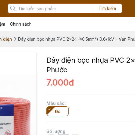
Tìm kiếm
iệm
Chính sách
n điện
Dây điện bọc nhựa PVC 2×24 (≈0.5mm²) 0.6/1kV – Vạn Ph
Dây điện bọc nhựa PVC 2×
Phước
7.000đ
Màu sắc
:
Đỏ
Số lượng