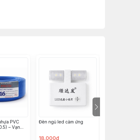
 nhựa PVC
Đèn ngủ led cảm ứng
Băng keo cách 
0.5) – Vạn
Nano5M Shinko
18.000đ
10.000đ