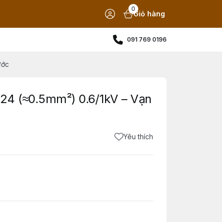
0
Giỏ hàng
091 769 0196
ước
24 (≈0.5mm²) 0.6/1kV – Vạn
Yêu thích