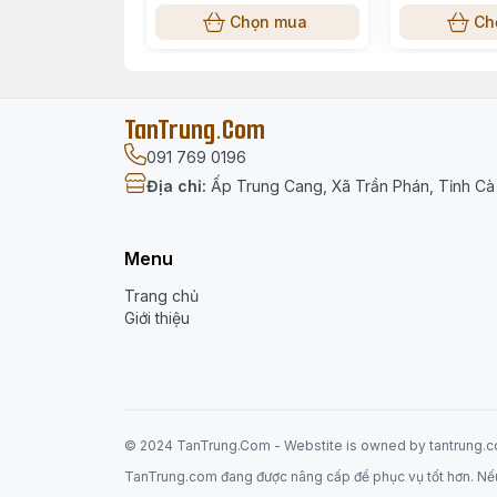
Chọn mua
Ch
TanTrung.Com
091 769 0196
Địa chỉ
:
Ấp Trung Cang, Xã Trần Phán, Tỉnh C
Menu
Trang chủ
Giới thiệu
© 2024 TanTrung.Com - Webstite is
owned
by tantrung.
TanTrung.com đang được nâng cấp để phục vụ tốt hơn. Nếu có