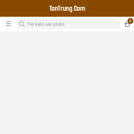
TanTrung.Com
0