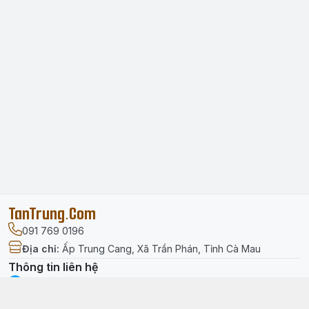
TanTrung.Com
091 769 0196
Địa chỉ
:
Ấp Trung Cang, Xã Trần Phán, Tỉnh Cà Mau
Thông tin liên hệ
facebook.com/tantrung.media
091 769 0196