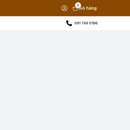
0
Giỏ hàng
091 769 0196