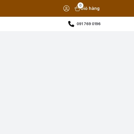
0
Giỏ hàng
091 769 0196