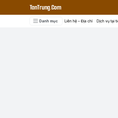
TanTrung.Com
Danh mục
Liên hệ – Địa chỉ
Dịch vụ tại t