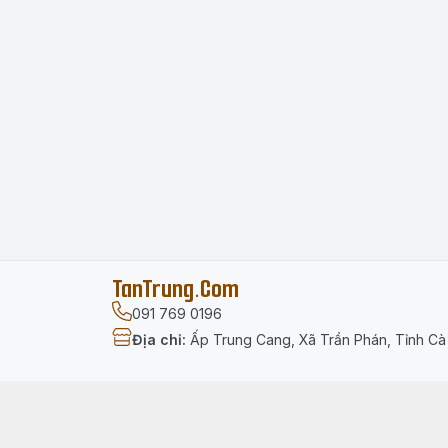
TanTrung.Com
091 769 0196
Địa chỉ
:
Ấp Trung Cang, Xã Trần Phán, Tỉnh C
Menu
Trang chủ