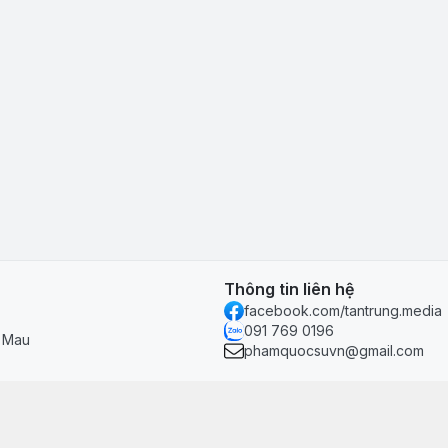
Thông tin liên hệ
facebook.com/tantrung.media
091 769 0196
à Mau
phamquocsuvn@gmail.com
Chính sách & hỗ trợ
Chính sách thanh toán