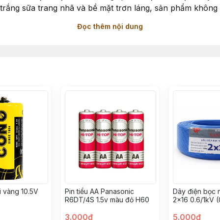
àu trắng sữa trang nhã và bề mặt trơn láng, sản phẩm khôn
Đọc thêm nội dung
 với nhiều loại dây điện khác nhau.
cm), giúp giảm số lần ghép nối khi thi công.
òn gãy, chịu nhiệt tốt, chống ẩm và chống va đập.
 nẹp liên kết chặt với nhau, hạn chế bung hở, đảm bảo a
hạn chế bám bụi.
ăn phòng, cửa hàng, showroom,... giúp luồn dây điện an t
i vàng 10.5V
Pin tiểu AA Panasonic
Dây điện bọc
R6DT/4S 1.5v màu đỏ H60
2×16 0.6/1kV (
Phước
3.000đ
5.000đ