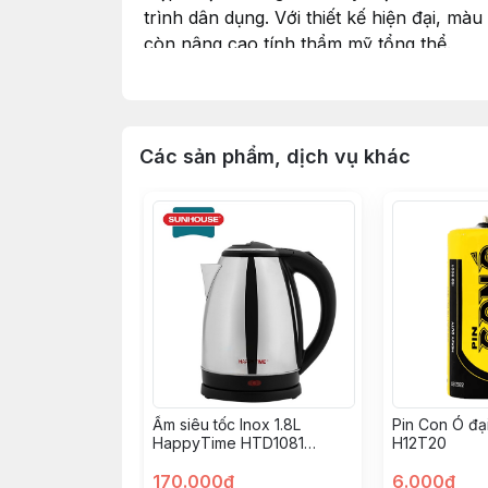
trình dân dụng. Với thiết kế hiện đại, m
còn nâng cao tính thẩm mỹ tổng thể.
Đặc điểm nổi bật:
Các sản phẩm, dịch vụ khác
Kích thước tiêu chuẩn:
20x10mm, phù hợp
Chiều dài tiện dụng:
Mỗi cây dài 1m7 (170
Chất liệu nhựa cao cấp:
Bền bỉ, không gi
Thiết kế ăn khớp chắc chắn:
Nắp và máng
Bề mặt trơn láng:
Giúp dễ dàng vệ sinh, 
Ứng dụng rộng rãi:
Sử dụng cho nhà ở, v
Ấm siêu tốc Inox 1.8L
Pin Con Ó đạ
HappyTime HTD1081
H12T20
1500W T12
Thông số kỹ thuật:
170.000đ
6.000đ