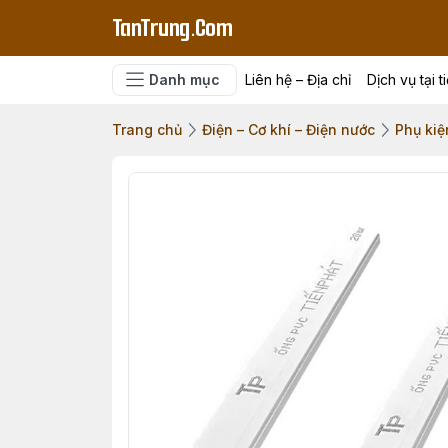
TanTrung.Com
Danh mục
Liên hệ – Địa chỉ
Dịch vụ tại t
Trang chủ
Điện – Cơ khí – Điện nước
Phụ kiệ