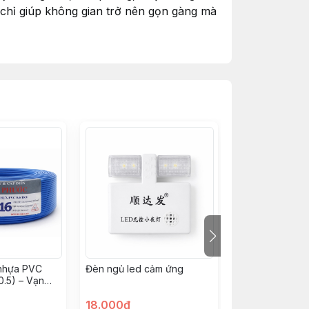
g chỉ giúp không gian trở nên gọn gàng mà
n toàn cho dây dẫn bên trong.
oàn và chuyên nghiệp.
 nhựa PVC
Đèn ngủ led cảm ứng
Băng keo cách 
0.5) – Vạn
Nano5M Shinko
18.000đ
10.000đ