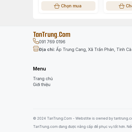
Chọn mua
Ch
Mã sản phẩm: V20/R (V2P)
TanTrung.Com
Thương hiệu: Tiến Phát
091 769 0196
Loại: Nẹp vuông luồn dây điện
Địa chỉ
:
Ấp Trung Cang, Xã Trần Phán, Tỉnh C
Kích thước: 20mm x 10mm
Chiều dài: 1m7 (170cm)
Menu
Trang chủ
Màu sắc: Trắng sữa
Giới thiệu
Xuất xứ: Việt Nam
Nẹp Nhựa Vuông Tiến Phát V20/R
giúp b
© 2024 TanTrung.Com - Webstite is
owned
by tantrung.
thêm ngăn nắp, an toàn và chuyên nghiệ
TanTrung.com đang được nâng cấp để phục vụ tốt hơn. Nếu có