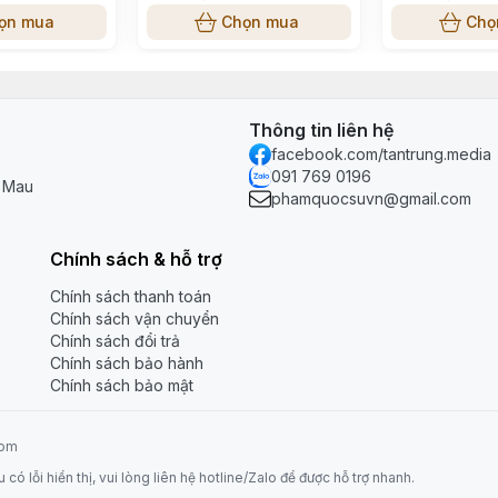
ọn mua
Chọn mua
Chọ
Thông tin liên hệ
facebook.com/tantrung.media
091 769 0196
à Mau
phamquocsuvn@gmail.com
Chính sách & hỗ trợ
Chính sách thanh toán
Chính sách vận chuyển
Chính sách đổi trả
Chính sách bảo hành
Chính sách bảo mật
ạn giải quyết triệt để tình trạng dây điện rối rắm, góp ph
com
p.
 lỗi hiển thị, vui lòng liên hệ hotline/Zalo để được hỗ trợ nhanh.