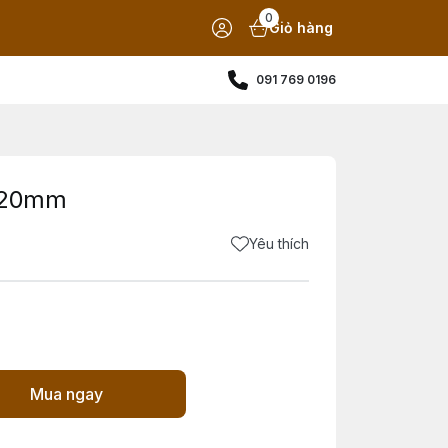
0
Giỏ hàng
091 769 0196
t 20mm
Yêu thích
Mua ngay