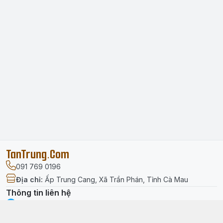
TanTrung.Com
091 769 0196
Địa chỉ
:
Ấp Trung Cang, Xã Trần Phán, Tỉnh Cà Mau
Thông tin liên hệ
facebook.com/tantrung.media
091 769 0196