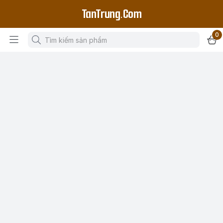
TanTrung.Com
0