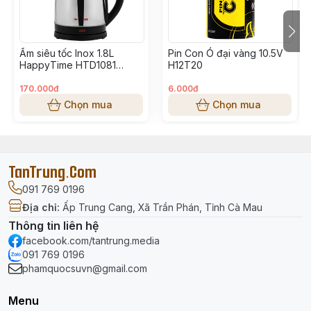
Thông số kỹ thuật
Thương hiệu:
SOPOKA
Model:
P3000W 2+
Ấm siêu tốc Inox 1.8L
Pin Con Ó đại vàng 10.5V
HappyTime HTD1081
H12T20
Loại sản phẩm: Phích cắm siêu chịu tải
1500W T12
Công suất chịu tải:
3000W
170.000đ
6.000đ
Điện áp:
220V
Chọn mua
Chọn mua
Dòng điện định mức:
15A
Tiết diện dây phù hợp:
2 × 1.5 mm²
Quy cách đóng gói
TanTrung.Com
091 769 0196
Hộp:
30 chiếc
Địa chỉ
:
Ấp Trung Cang, Xã Trần Phán, Tỉnh Cà Mau
Thùng:
120 chiếc
Thông tin liên hệ
Ứng dụng phù hợp
facebook.com/tantrung.media
091 769 0196
phamquocsuvn@gmail.com
Dùng cho ổ cắm, dây nguồn thiết bị công suất lớn
Phù hợp với nồi cơm, bếp điện, thiết bị gia dụng tải cao
Menu
Thay thế phích cắm cũ kém an toàn