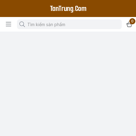
TanTrung.Com
0