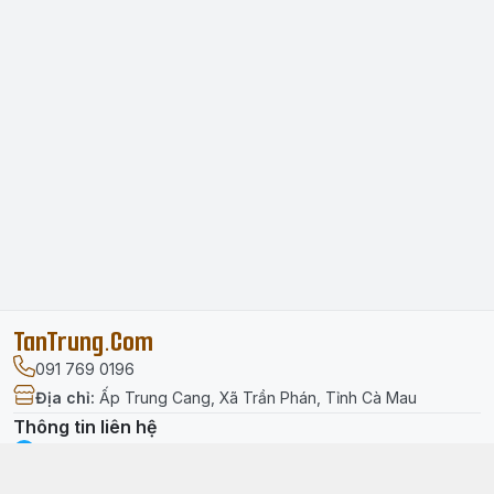
TanTrung.Com
091 769 0196
Địa chỉ
:
Ấp Trung Cang, Xã Trần Phán, Tỉnh Cà Mau
Thông tin liên hệ
facebook.com/tantrung.media
091 769 0196