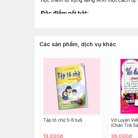
học thêm từ vựng tiếng Anh một cách tự 
Đặc điểm nổi bật:
Hình ảnh siêu nhân sinh động
: Nhiều tư
Song ngữ Việt – Anh
: Mỗi tranh tô kèm t
Các sản phẩm, dịch vụ khác
Phù hợp độ tuổi 3–6
: Nội dung và hình vẽ
Chất lượng in ấn tốt
: Giấy dày, bám màu 
Bộ sưu tập 12 chủ đề
: Bé có thể sưu tập
Thông tin chi tiết:
Tên sách: Bé Tô Màu – Chủ Đề Siêu Nhâ
Biên soạn: Nguyễn Như Quỳnh
Tập tô chữ 5-6 tuổi
Vở Luyện Viế
(Chân Trời S
Nhà xuất bản: Đồng Nai
13.000đ
36.000đ