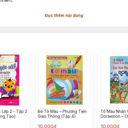
nhiên.
Đọc thêm nội dung
 thế khác nhau, giúp bé hứng thú tô màu và sáng tạo câu c
ừ vựng tiếng Anh, giúp bé học ngoại ngữ trong khi chơi.
 đơn giản, dễ tô, kích thước hình to rõ.
tốt, phù hợp cho bút chì màu, sáp, bút dạ.
 đủ bộ “Tủ Sách Cầu Vồng” để mở rộng kiến thức và kỹ nă
n
t Lớp 2 - Tập 2
Bé Tô Màu – Phương Tiện
Tô Màu Nhân 
áng Tạo)
Giao Thông (Tập 4)
Doraemon – C
Phép Thuật c
10.000đ
10.000đ