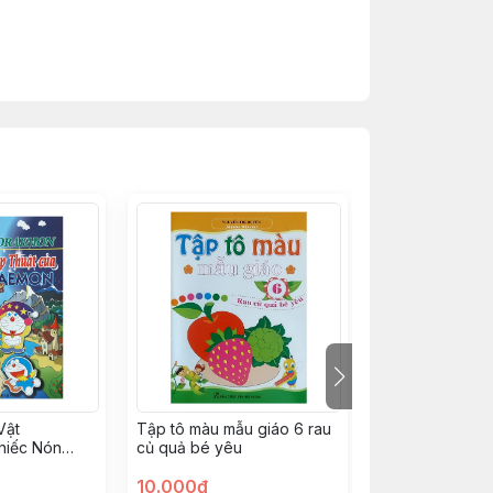
huyện riêng.
ng.
Vật
Tập tô màu mẫu giáo 6 rau
Phát Triển IQ 
hiếc Nón
củ quả bé yêu
– Tìm Hiểu Kiế
ủa Doraemon
Thông
10.000đ
10.000đ