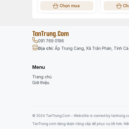
Đơn vị phát hành: Công ty TN Tuấn Việt
Chọn mua
Ch
ISBN: 978-604-363-645-1
Mã vạch: 8936065772269
TanTrung.Com
Giá bìa: 14.000đ
091 769 0196
Độ tuổi phù hợp: 3–6 tuổi
Địa chỉ
:
Ấp Trung Cang, Xã Trần Phán, Tỉnh C
Menu
Trang chủ
Giới thiệu
© 2024 TanTrung.Com - Webstite is
owned
by tantrung.
TanTrung.com đang được nâng cấp để phục vụ tốt hơn. Nếu có