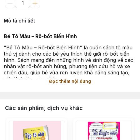
Mô tả chi tiết
Bé Tô Màu – Rô-bốt Biến Hình
"Bé Tô Màu – Rô-bốt Biến Hình" là cuốn sách tô màu
thú vị dành cho các bé yêu thích thế giới rô-bốt biến
hình. Sách mang đến những hình vẽ sinh động về các
nhân vật rô-bốt anh hùng, phương tiện cứu hộ và xe
chiến đấu, giúp bé vừa rèn luyện khả năng sáng tạo,
vừa thư giãn sau giờ học.
Đọc thêm nội dung
Đặc điểm nổi bật:
Hình ảnh rõ nét, dễ tô
: Các nhân vật rô-bốt được minh
họa với đường nét sắc sảo, kích thước lớn, phù hợp
Các sản phẩm, dịch vụ khác
cho bé tập tô.
Chủ đề hấp dẫn
: Lấy cảm hứng từ những nhân vật rô-
bốt biến hình quen thuộc, khơi gợi trí tưởng tượng và
đam mê khám phá của trẻ.
Giấy in chất lượng
: Độ dày vừa phải, bám màu tốt, an