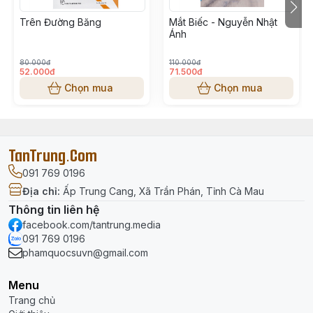
Tập hợp các bài viết truyền cảm hứng của Tony Buổi
Sáng gửi đến giới trẻ.
Trên Đường Băng
Mắt Biếc - Nguyễn Nhật
Ánh
Giọng văn hài hước, trào phúng nhưng sâu sắc, truyền
tải thông điệp về
làm người, lập nghiệp, cách nhìn đời
80.000đ
110.000đ
và phát triển bản thân
.
52.000đ
71.500đ
Cuốn sách mang tính động viên, khích lệ bạn trẻ thay
Chọn mua
Chọn mua
đổi tư duy và hành động.
TanTrung.Com
091 769 0196
Địa chỉ
:
Ấp Trung Cang, Xã Trần Phán, Tỉnh Cà Mau
Thông tin liên hệ
facebook.com/tantrung.media
091 769 0196
phamquocsuvn@gmail.com
Menu
Trang chủ