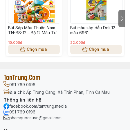
Tên sản phẩm: Sáp màu Deli Colorun
Mã sản phẩm: 6962
Bút Sáp Màu Thuận Nam
Bút màu sáp dầu Deli 12
Thương hiệu: Deli
TN-BS-12 – Bộ 12 Màu Tươi
màu 6961
Sáng Cho Bé
Dòng sản phẩm: Oil Pastel
10.000đ
22.000đ
Chọn mua
Chọn mua
Số lượng màu: 18 màu
Chất liệu: Sáp dầu cao cấp
TanTrung.Com
Thiết kế hộp: Hộp giấy pastel hoạt hình
091 769 0196
Xuất xứ: Trung Quốc
Địa chỉ
:
Ấp Trung Cang, Xã Trần Phán, Tỉnh Cà Mau
Thông tin liên hệ
Độ tuổi phù hợp: Trẻ từ 3 tuổi trở lên
facebook.com/tantrung.media
091 769 0196
Đặc Điểm Nổi Bật
phamquocsuvn@gmail.com
Bộ 18 màu tươi sáng, dễ phối màu