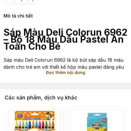
Mô tả chi tiết
Sáp Màu Deli Colorun 6962
– Bộ 18 Màu Dầu Pastel An
Toàn Cho Bé
Sáp màu Deli Colorun 6962 là bộ bút sáp dầu 18 màu
dành cho trẻ em với thiết kế hộp màu pastel đáng yêu
Đọc thêm nội dung
cùng nhân vật hoạt hình dễ thương, giúp bé thêm hứng
thú khi học vẽ và tô màu.
Sản phẩm sử dụng chất sáp mịn, màu sắc tươi sáng và
Các sản phẩm, dịch vụ khác
dễ tô trên giấy. Các cây sáp được thiết kế vừa tay trẻ
nhỏ, hỗ trợ bé phát triển khả năng sáng tạo, phối màu
và tư duy mỹ thuật ngay từ sớm.
Thông Tin Sản Phẩm