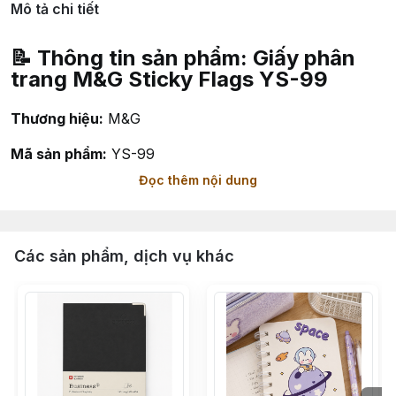
Mô tả chi tiết
📝 Thông tin sản phẩm: Giấy phân
trang M&G Sticky Flags YS-99
Thương hiệu:
M&G
Mã sản phẩm:
YS-99
Đọc thêm nội dung
Quy cách:
5 màu / 20 tờ mỗi màu (tổng 100 tờ)
Kích thước:
2 x 3 inch (45 x 12 mm)
Các sản phẩm, dịch vụ khác
Chất liệu:
Giấy màu phủ keo dán, có thể gỡ và dán lại
nhiều lần
Xuất xứ:
Trung Quốc (Shanghai M&G Stationery Inc.)
🎯 Công dụng
Indexing Tab:
Dùng để phân trang, đánh dấu tài liệu,