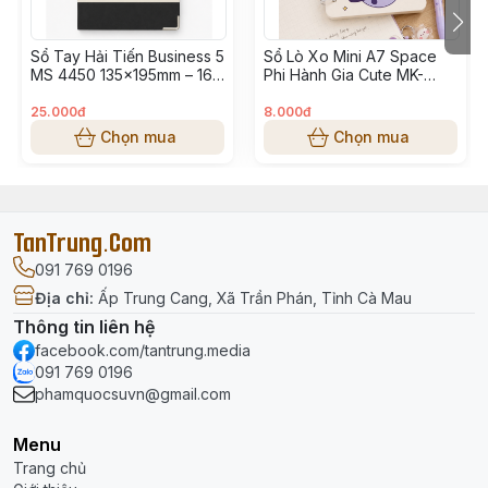
sổ sách.
Sổ Tay Hải Tiến Business 5
Sổ Lò Xo Mini A7 Space
Highlighting:
Làm nổi bật thông tin quan trọng.
MS 4450 135x195mm – 160
Phi Hành Gia Cute MK-
Trang, Bìa Cứng Sang
0776 – Sổ Tay Bỏ Túi Dễ
Marking:
Ghi chú, nhắc việc.
Trọng, Ghi Chép Tiện Lợi
Thương Cho Học Sinh,
25.000đ
8.000đ
Sinh Viên
Chọn mua
Chọn mua
Repositionable:
Có thể tháo ra dán lại nhiều lần mà
không làm rách giấy.
⭐ Ưu điểm nổi bật
TanTrung.Com
091 769 0196
Màu sắc tươi sáng, dễ nhận diện.
Địa chỉ
:
Ấp Trung Cang, Xã Trần Phán, Tỉnh Cà Mau
Keo dính vừa đủ, không để lại vết trên giấy.
Thông tin liên hệ
facebook.com/tantrung.media
Kích thước nhỏ gọn, tiện bỏ trong hộp bút hoặc cặp
091 769 0196
sách.
phamquocsuvn@gmail.com
Phù hợp cho học sinh, sinh viên, nhân viên văn phòng.
Menu
Trang chủ