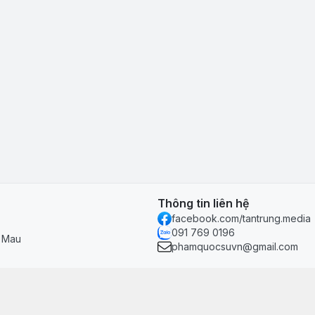
Thông tin liên hệ
facebook.com/tantrung.media
091 769 0196
à Mau
phamquocsuvn@gmail.com
Chính sách & hỗ trợ
Chính sách thanh toán