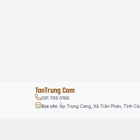
TanTrung.Com
091 769 0196
Địa chỉ
:
Ấp Trung Cang, Xã Trần Phán, Tỉnh C
Menu
Trang chủ