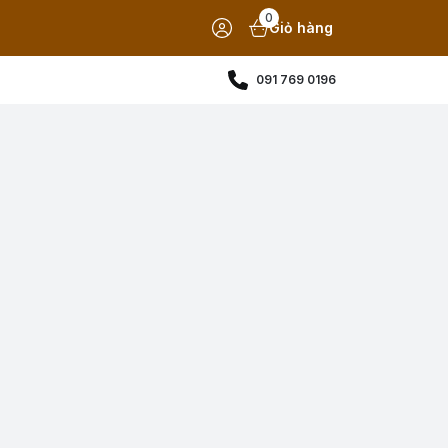
0
Giỏ hàng
091 769 0196