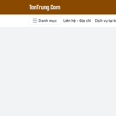
TanTrung.Com
Danh mục
Liên hệ – Địa chỉ
Dịch vụ tại t