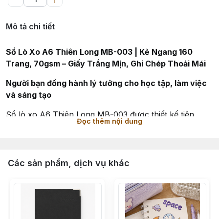
Mô tả chi tiết
Sổ Lò Xo A6 Thiên Long MB-003 | Kẻ Ngang 160
Trang, 70gsm – Giấy Trắng Mịn, Ghi Chép Thoải Mái
Người bạn đồng hành lý tưởng cho học tập, làm việc
và sáng tạo
Sổ lò xo A6 Thiên Long MB-003 được thiết kế tiện
Đọc thêm nội dung
dụng, giúp người dùng dễ dàng ghi chú, viết nhật ký,
lập kế hoạch hoặc học tập. Với chất lượng giấy cao
cấp, dòng kẻ chuẩn và thiết kế nhỏ gọn, sản phẩm là
lựa chọn hoàn hảo cho học sinh, sinh viên và nhân
Các sản phẩm, dịch vụ khác
viên văn phòng.
Đặc điểm nổi bật: