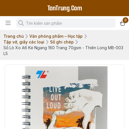
TanTrung.Com
0
Trang chủ
Văn phòng phẩm – Học tập
Tập vở, giấy các loại
Sổ ghi chép
Sổ Lò Xo A6 Kẻ Ngang 160 Trang 70gsm - Thiên Long MB-003
L5