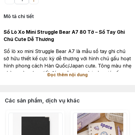
Mô tả chi tiết
Sổ Lò Xo Mini Struggle Bear A7 80 Tờ – Sổ Tay Ghi
Chú Cute Dễ Thương
Sổ lò xo mini Struggle Bear A7 là mẫu sổ tay ghi chú
sở hữu thiết kế cực kỳ dễ thương với hình chú gấu hoạt
hình phong cách Hàn Quốc/Japan cute. Tông màu nhẹ
nhàng cùng họa tiết đáng yêu mang lại cảm giác ấm
Đọc thêm nội dung
áp, thư giãn và tạo thêm cảm hứng học tập, làm việc
mỗi ngày.
Sản phẩm có kích thước nhỏ gọn tiện lợi, dễ dàng
Các sản phẩm, dịch vụ khác
mang theo trong balo, túi xách hoặc bỏ túi áo. Phần
gáy lò xo kim loại chắc chắn giúp lật mở linh hoạt, ghi
chép tiện tay hơn so với sổ gáy dán thông thường.
Bìa sổ được làm từ chất liệu cứng cáp, in hình sắc nét,