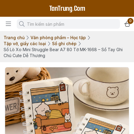
TanTrung.Com
0
Trang chủ
Văn phòng phẩm – Học tập
Tập vở, giấy các loại
Sổ ghi chép
Sổ Lò Xo Mini Struggle Bear A7 80 Tờ MK-1668 – Sổ Tay Ghi
Chú Cute Dễ Thương