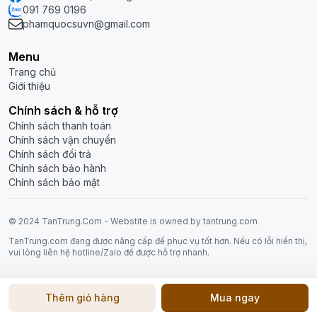
Xuất xứ: Việt Nam
091 769 0196
phamquocsuvn@gmail.com
Ưu điểm nổi bật
Menu
Thiết kế business tối giản, phù hợp môi trường học tập
Trang chủ
và văn phòng
Giới thiệu
Bìa cứng chắc chắn giúp bảo vệ giấy tốt hơn khi mang
Chính sách & hỗ trợ
theo
Chính sách thanh toán
Chính sách vận chuyển
Giấy viết mịn, hỗ trợ nhiều loại bút thông dụng
Chính sách đổi trả
Chính sách bảo hành
Kích thước gọn nhẹ, dễ bỏ balo hoặc túi xách
Chính sách bảo mật
160 trang tiện lợi cho ghi chép dài hạn
© 2024 TanTrung.Com - Webstite is
owned
by tantrung.com
Hai màu đen và đỏ sang trọng, dễ lựa chọn theo sở
TanTrung.com đang được nâng cấp để phục vụ tốt hơn. Nếu có lỗi hiển thị,
thích
vui lòng liên hệ hotline/Zalo để được hỗ trợ nhanh.
Phù hợp làm sổ ghi chú, planner hoặc nhật ký cá nhân
Thêm giỏ hàng
Mua ngay
Ứng dụng thực tế