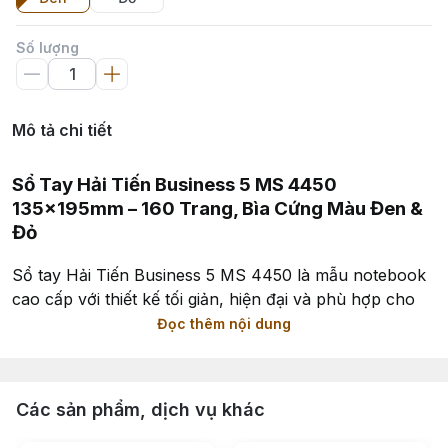
Số lượng
Mô tả chi tiết
Sổ Tay Hải Tiến Business 5 MS 4450
135x195mm – 160 Trang, Bìa Cứng Màu Đen &
Đỏ
Sổ tay Hải Tiến Business 5 MS 4450 là mẫu notebook
cao cấp với thiết kế tối giản, hiện đại và phù hợp cho
học tập, làm việc hằng ngày. Sản phẩm sở hữu bìa
Đọc thêm nội dung
cứng chắc chắn cùng hai màu đen và đỏ sang trọng,
phù hợp cho học sinh, sinh viên, nhân viên văn phòng
và người thường xuyên ghi chú công việc.
Các sản phẩm, dịch vụ khác
Sổ có kích thước 135x195mm nhỏ gọn, tương đương