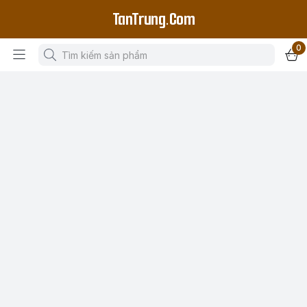
TanTrung.Com
0