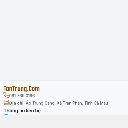
TanTrung.Com
091 769 0196
Địa chỉ
:
Ấp Trung Cang, Xã Trần Phán, Tỉnh Cà Mau
Thông tin liên hệ
facebook.com/tantrung.media
091 769 0196