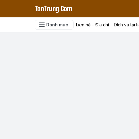
TanTrung.Com
Danh mục
Liên hệ – Địa chỉ
Dịch vụ tại t