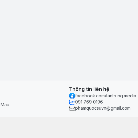
Thông tin liên hệ
facebook.com/tantrung.media
091 769 0196
à Mau
phamquocsuvn@gmail.com
Chính sách & hỗ trợ
Chính sách thanh toán