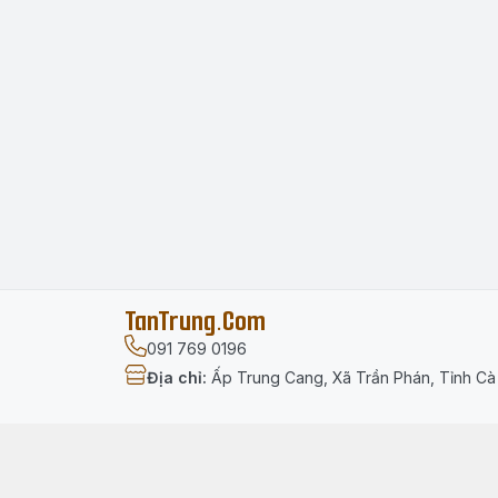
TanTrung.Com
091 769 0196
Địa chỉ
:
Ấp Trung Cang, Xã Trần Phán, Tỉnh C
Menu
Trang chủ