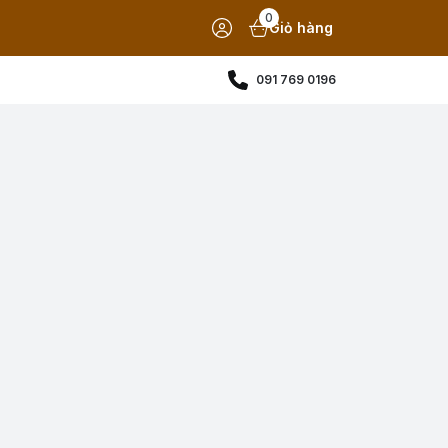
0
Giỏ hàng
091 769 0196