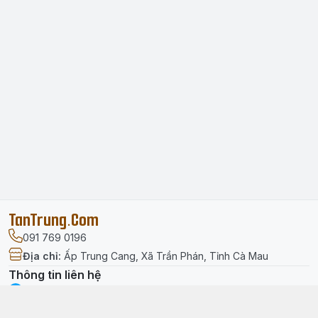
TanTrung.Com
091 769 0196
Địa chỉ
:
Ấp Trung Cang, Xã Trần Phán, Tỉnh Cà Mau
Thông tin liên hệ
facebook.com/tantrung.media
091 769 0196