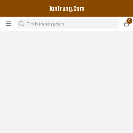
TanTrung.Com
0