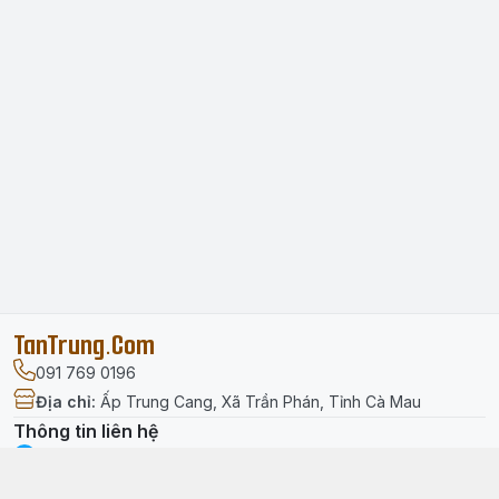
TanTrung.Com
091 769 0196
Địa chỉ
:
Ấp Trung Cang, Xã Trần Phán, Tỉnh Cà Mau
Thông tin liên hệ
facebook.com/tantrung.media
091 769 0196