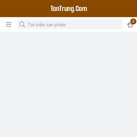
TanTrung.Com
0