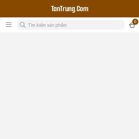
TanTrung.Com
0