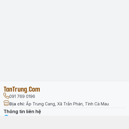
TanTrung.Com
091 769 0196
Địa chỉ
:
Ấp Trung Cang, Xã Trần Phán, Tỉnh Cà Mau
Thông tin liên hệ
facebook.com/tantrung.media
091 769 0196