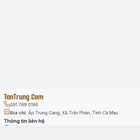
TanTrung.Com
091 769 0196
Địa chỉ
:
Ấp Trung Cang, Xã Trần Phán, Tỉnh Cà Mau
Thông tin liên hệ
facebook.com/tantrung.media
091 769 0196