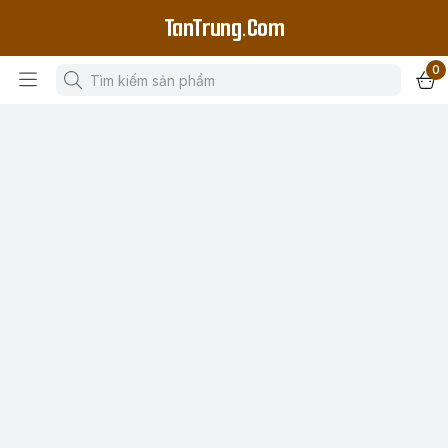
TanTrung.Com
0